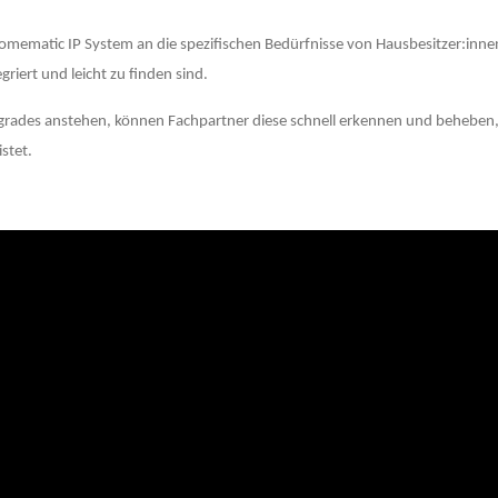
mematic IP System an die spezifischen Bedürfnisse von Hausbesitzer:inne
riert und leicht zu finden sind.
grades anstehen, können Fachpartner diese schnell erkennen und beheben, w
stet.