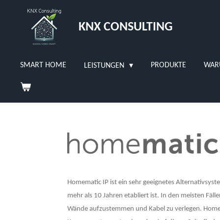
Zum
Hauptinhalt
KNX CONSULTING
springen
SMART HOME
PRODUKTE
WAR
LEISTUNGEN
Homematic IP ist ein sehr geeignetes Alternativsyst
mehr als 10 Jahren etabliert ist. In den meisten Fälle
Wände aufzustemmen und Kabel zu verlegen. Homem