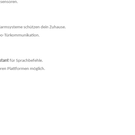
tssensoren.
larmsysteme schützen dein Zuhause.
deo-Türkommunikation.
stant
für Sprachbefehle.
eren Plattformen möglich.